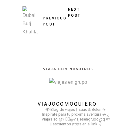
NEXT
POST
PREVIOUS
POST
VIAJA CON NOSOTROS
VIAJOCOMOQUIERO
🌍 Blog de viajes | Isaac & Belen
✈️
Inspírate para tu proxima aventura
🚗 ¿
Viajas sol@? 👉🏻@viajesengrupovcq
💸
Descuentos y tips en el link 👇