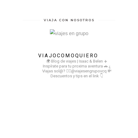
VIAJA CON NOSOTROS
VIAJOCOMOQUIERO
🌍 Blog de viajes | Isaac & Belen
✈️
Inspírate para tu proxima aventura
🚗 ¿
Viajas sol@? 👉🏻@viajesengrupovcq
💸
Descuentos y tips en el link 👇