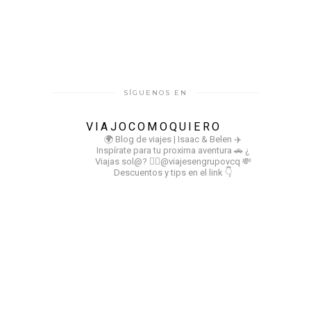
SÍGUENOS EN
VIAJOCOMOQUIERO
🌍 Blog de viajes | Isaac & Belen
✈️
Inspírate para tu proxima aventura
🚗 ¿
Viajas sol@? 👉🏻@viajesengrupovcq
💸
Descuentos y tips en el link 👇