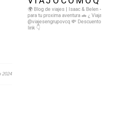
VIAJOCOMOQUIERO
🌍 Blog de viajes | Isaac & Belen
✈️ Inspírate
para tu proxima aventura
🚗 ¿ Viajas sol@? 👉🏻
@viajesengrupovcq
💸 Descuentos y tips en el
link 👇
o 2024