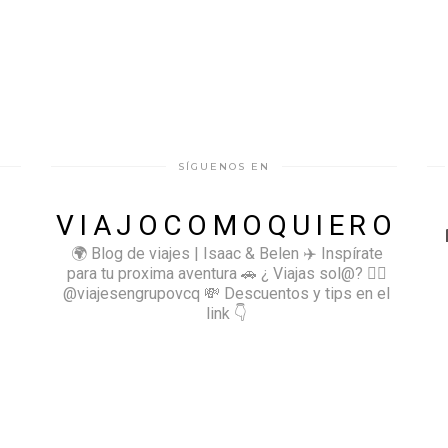
SÍGUENOS EN
VIAJOCOMOQUIERO
🌍 Blog de viajes | Isaac & Belen
✈️ Inspírate
para tu proxima aventura
🚗 ¿ Viajas sol@? 👉🏻
@viajesengrupovcq
💸 Descuentos y tips en el
link 👇