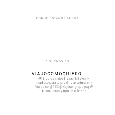
DÓNDE ESTAMOS AHORA
SÍGUENOS EN
VIAJOCOMOQUIERO
🌍 Blog de viajes | Isaac & Belen
✈️
Inspírate para tu proxima aventura
🚗 ¿
Viajas sol@? 👉🏻@viajesengrupovcq
💸
Descuentos y tips en el link 👇