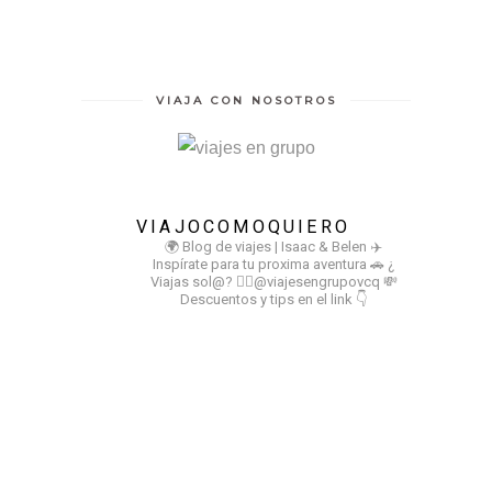
VIAJA CON NOSOTROS
VIAJOCOMOQUIERO
🌍 Blog de viajes | Isaac & Belen
✈️
Inspírate para tu proxima aventura
🚗 ¿
Viajas sol@? 👉🏻@viajesengrupovcq
💸
Descuentos y tips en el link 👇