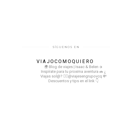
SÍGUENOS EN
VIAJOCOMOQUIERO
🌍 Blog de viajes | Isaac & Belen
✈️
Inspírate para tu proxima aventura
🚗 ¿
Viajas sol@? 👉🏻@viajesengrupovcq
💸
Descuentos y tips en el link 👇