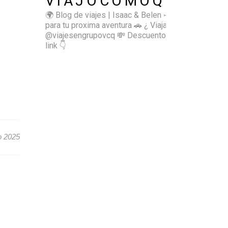
VIAJOCOMOQUIERO
🌍 Blog de viajes | Isaac & Belen
✈️ Inspírate
para tu proxima aventura
🚗 ¿ Viajas sol@? 👉🏻
@viajesengrupovcq
💸 Descuentos y tips en el
link 👇
o 2025