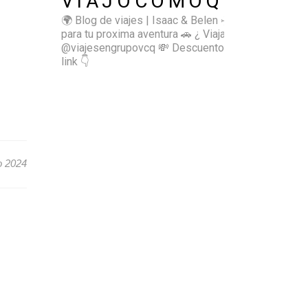
VIAJOCOMOQUIERO
🌍 Blog de viajes | Isaac & Belen
✈️ Inspírate
para tu proxima aventura
🚗 ¿ Viajas sol@? 👉🏻
@viajesengrupovcq
💸 Descuentos y tips en el
link 👇
o 2024