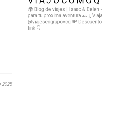
VIAJOCOMOQUIERO
🌍 Blog de viajes | Isaac & Belen
✈️ Inspírate
para tu proxima aventura
🚗 ¿ Viajas sol@? 👉🏻
@viajesengrupovcq
💸 Descuentos y tips en el
link 👇
o 2025