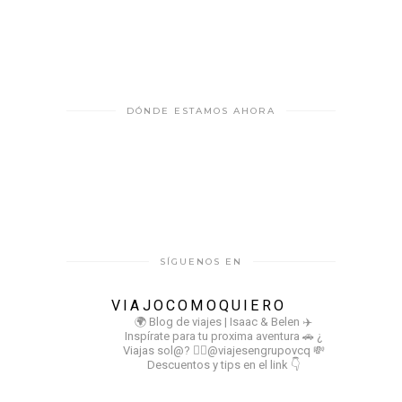
DÓNDE ESTAMOS AHORA
SÍGUENOS EN
VIAJOCOMOQUIERO
🌍 Blog de viajes | Isaac & Belen
✈️
Inspírate para tu proxima aventura
🚗 ¿
Viajas sol@? 👉🏻@viajesengrupovcq
💸
Descuentos y tips en el link 👇