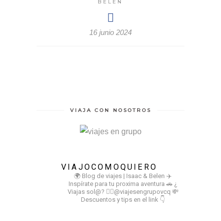
BELEN
16 junio 2024
VIAJA CON NOSOTROS
VIAJOCOMOQUIERO
🌍 Blog de viajes | Isaac & Belen
✈️
Inspírate para tu proxima aventura
🚗 ¿
Viajas sol@? 👉🏻@viajesengrupovcq
💸
Descuentos y tips en el link 👇