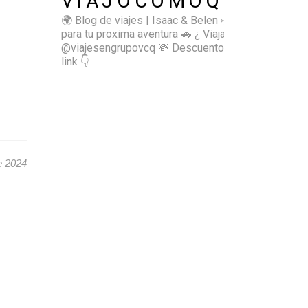
VIAJOCOMOQUIERO
🌍 Blog de viajes | Isaac & Belen
✈️ Inspírate
para tu proxima aventura
🚗 ¿ Viajas sol@? 👉🏻
@viajesengrupovcq
💸 Descuentos y tips en el
link 👇
e 2024