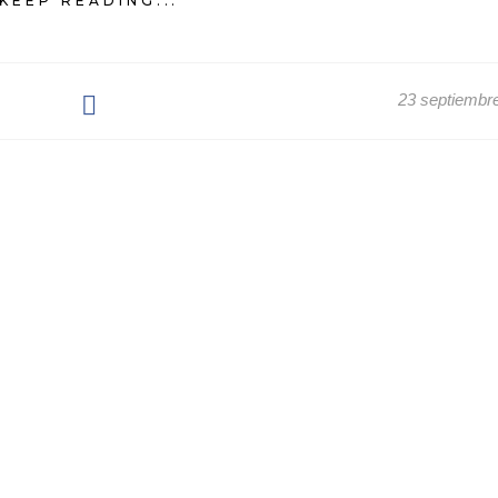
KEEP READING...
23 septiembr