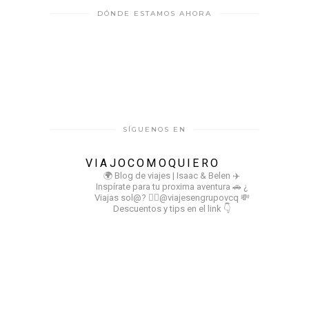
DÓNDE ESTAMOS AHORA
SÍGUENOS EN
VIAJOCOMOQUIERO
🌍 Blog de viajes | Isaac & Belen
✈️
Inspírate para tu proxima aventura
🚗 ¿
Viajas sol@? 👉🏻@viajesengrupovcq
💸
Descuentos y tips en el link 👇