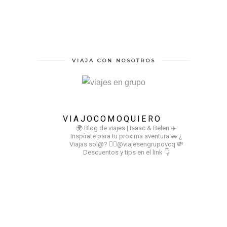
VIAJA CON NOSOTROS
VIAJOCOMOQUIERO
🌍 Blog de viajes | Isaac & Belen
✈️
Inspírate para tu proxima aventura
🚗 ¿
Viajas sol@? 👉🏻@viajesengrupovcq
💸
Descuentos y tips en el link 👇