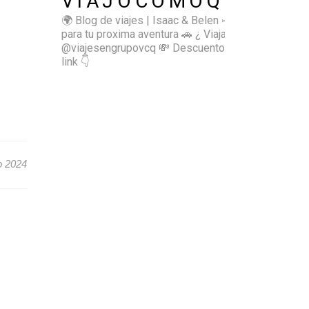
VIAJOCOMOQUIERO
🌍 Blog de viajes | Isaac & Belen
✈️ Inspírate
para tu proxima aventura
🚗 ¿ Viajas sol@? 👉🏻
@viajesengrupovcq
💸 Descuentos y tips en el
link 👇
o 2024