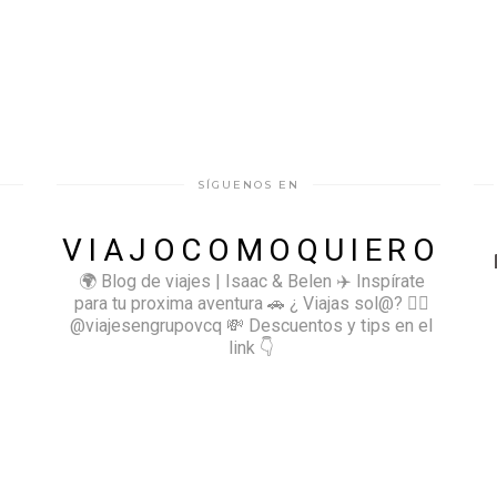
SÍGUENOS EN
VIAJOCOMOQUIERO
🌍 Blog de viajes | Isaac & Belen
✈️ Inspírate
para tu proxima aventura
🚗 ¿ Viajas sol@? 👉🏻
@viajesengrupovcq
💸 Descuentos y tips en el
link 👇