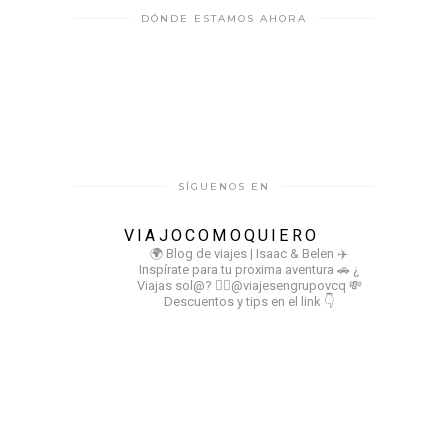
DÓNDE ESTAMOS AHORA
SÍGUENOS EN
VIAJOCOMOQUIERO
🌍 Blog de viajes | Isaac & Belen
✈️
Inspírate para tu proxima aventura
🚗 ¿
Viajas sol@? 👉🏻@viajesengrupovcq
💸
Descuentos y tips en el link 👇