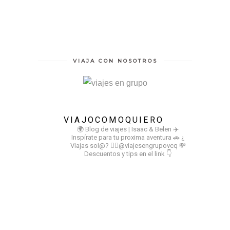
VIAJA CON NOSOTROS
VIAJOCOMOQUIERO
🌍 Blog de viajes | Isaac & Belen
✈️
Inspírate para tu proxima aventura
🚗 ¿
Viajas sol@? 👉🏻@viajesengrupovcq
💸
Descuentos y tips en el link 👇