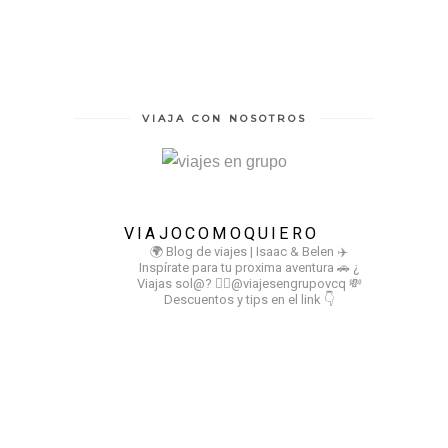
VIAJA CON NOSOTROS
VIAJOCOMOQUIERO
🌍 Blog de viajes | Isaac & Belen
✈️
Inspírate para tu proxima aventura
🚗 ¿
Viajas sol@? 👉🏻@viajesengrupovcq
💸
Descuentos y tips en el link 👇