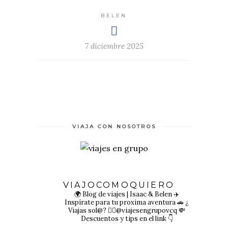
BELEN
7 diciembre 2025
VIAJA CON NOSOTROS
VIAJOCOMOQUIERO
🌍 Blog de viajes | Isaac & Belen
✈️
Inspírate para tu proxima aventura
🚗 ¿
Viajas sol@? 👉🏻@viajesengrupovcq
💸
Descuentos y tips en el link 👇