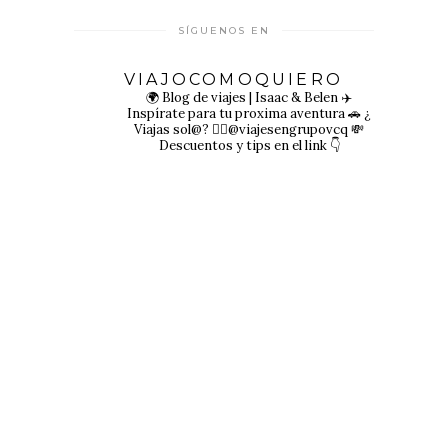
SÍGUENOS EN
VIAJOCOMOQUIERO
🌍 Blog de viajes | Isaac & Belen
✈️
Inspírate para tu proxima aventura
🚗 ¿
Viajas sol@? 👉🏻@viajesengrupovcq
💸
Descuentos y tips en el link 👇