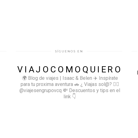
SÍGUENOS EN
VIAJOCOMOQUIERO
🌍 Blog de viajes | Isaac & Belen
✈️ Inspírate
para tu proxima aventura
🚗 ¿ Viajas sol@? 👉🏻
@viajesengrupovcq
💸 Descuentos y tips en el
link 👇