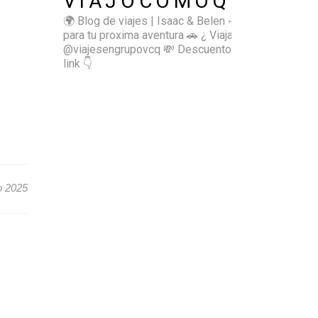
VIAJOCOMOQUIERO
🌍 Blog de viajes | Isaac & Belen
✈️ Inspírate
para tu proxima aventura
🚗 ¿ Viajas sol@? 👉🏻
@viajesengrupovcq
💸 Descuentos y tips en el
link 👇
o 2025