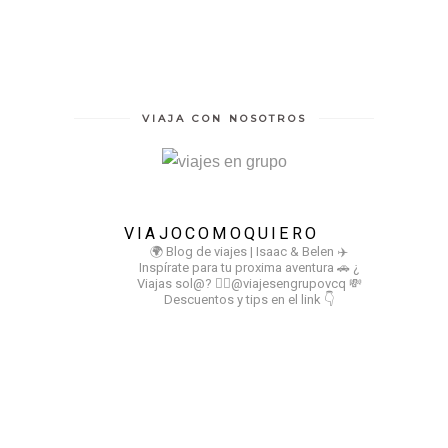
VIAJA CON NOSOTROS
VIAJOCOMOQUIERO
🌍 Blog de viajes | Isaac & Belen
✈️
Inspírate para tu proxima aventura
🚗 ¿
Viajas sol@? 👉🏻@viajesengrupovcq
💸
Descuentos y tips en el link 👇