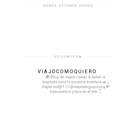
DÓNDE ESTAMOS AHORA
SÍGUENOS EN
VIAJOCOMOQUIERO
🌍 Blog de viajes | Isaac & Belen
✈️
Inspírate para tu proxima aventura
🚗 ¿
Viajas sol@? 👉🏻@viajesengrupovcq
💸
Descuentos y tips en el link 👇