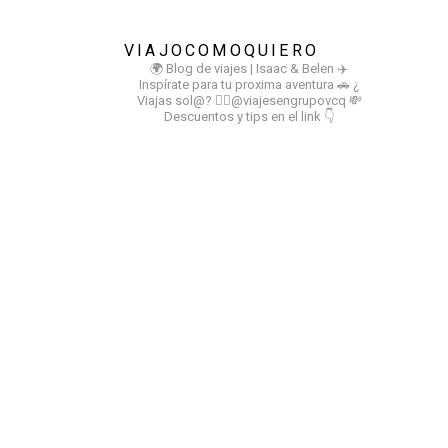
VIAJOCOMOQUIERO
🌍 Blog de viajes | Isaac & Belen
✈️
Inspírate para tu proxima aventura
🚗 ¿
Viajas sol@? 👉🏻@viajesengrupovcq
💸
Descuentos y tips en el link 👇