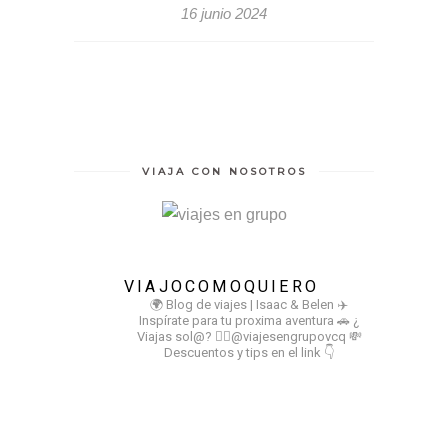
16 junio 2024
VIAJA CON NOSOTROS
VIAJOCOMOQUIERO
🌍 Blog de viajes | Isaac & Belen
✈️
Inspírate para tu proxima aventura
🚗 ¿
Viajas sol@? 👉🏻@viajesengrupovcq
💸
Descuentos y tips en el link 👇