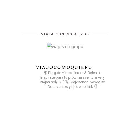
VIAJA CON NOSOTROS
VIAJOCOMOQUIERO
🌍 Blog de viajes | Isaac & Belen
✈️
Inspírate para tu proxima aventura
🚗 ¿
Viajas sol@? 👉🏻@viajesengrupovcq
💸
Descuentos y tips en el link 👇