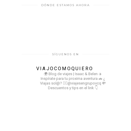
DÓNDE ESTAMOS AHORA
SÍGUENOS EN
VIAJOCOMOQUIERO
🌍 Blog de viajes | Isaac & Belen
✈️
Inspírate para tu proxima aventura
🚗 ¿
Viajas sol@? 👉🏻@viajesengrupovcq
💸
Descuentos y tips en el link 👇