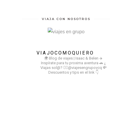
VIAJA CON NOSOTROS
VIAJOCOMOQUIERO
🌍 Blog de viajes | Isaac & Belen
✈️
Inspírate para tu proxima aventura
🚗 ¿
Viajas sol@? 👉🏻@viajesengrupovcq
💸
Descuentos y tips en el link 👇