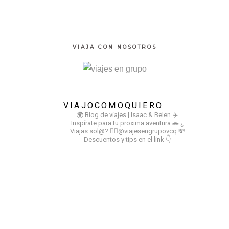
VIAJA CON NOSOTROS
VIAJOCOMOQUIERO
🌍 Blog de viajes | Isaac & Belen
✈️
Inspírate para tu proxima aventura
🚗 ¿
Viajas sol@? 👉🏻@viajesengrupovcq
💸
Descuentos y tips en el link 👇