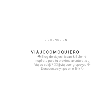
SÍGUENOS EN
VIAJOCOMOQUIERO
🌍 Blog de viajes | Isaac & Belen
✈️
Inspírate para tu proxima aventura
🚗 ¿
Viajas sol@? 👉🏻@viajesengrupovcq
💸
Descuentos y tips en el link 👇