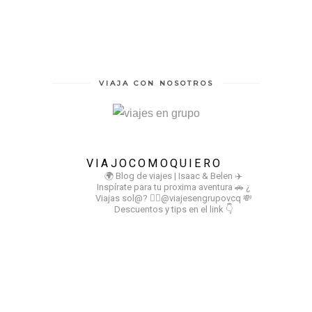
VIAJA CON NOSOTROS
VIAJOCOMOQUIERO
🌍 Blog de viajes | Isaac & Belen
✈️
Inspírate para tu proxima aventura
🚗 ¿
Viajas sol@? 👉🏻@viajesengrupovcq
💸
Descuentos y tips en el link 👇