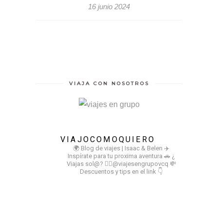
16 junio 2024
VIAJA CON NOSOTROS
VIAJOCOMOQUIERO
🌍 Blog de viajes | Isaac & Belen
✈️
Inspírate para tu proxima aventura
🚗 ¿
Viajas sol@? 👉🏻@viajesengrupovcq
💸
Descuentos y tips en el link 👇