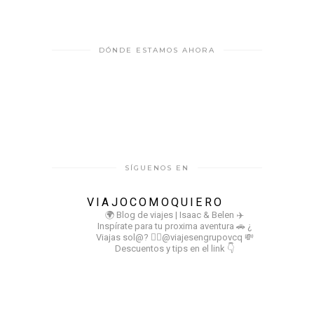
DÓNDE ESTAMOS AHORA
SÍGUENOS EN
VIAJOCOMOQUIERO
🌍 Blog de viajes | Isaac & Belen
✈️
Inspírate para tu proxima aventura
🚗 ¿
Viajas sol@? 👉🏻@viajesengrupovcq
💸
Descuentos y tips en el link 👇