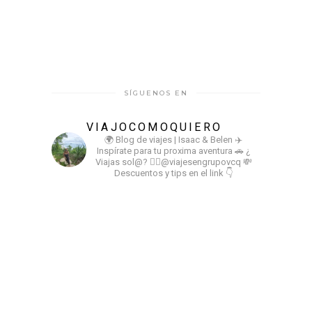
SÍGUENOS EN
VIAJOCOMOQUIERO
🌍 Blog de viajes | Isaac & Belen
✈️
Inspírate para tu proxima aventura
🚗 ¿
Viajas sol@? 👉🏻@viajesengrupovcq
💸
Descuentos y tips en el link 👇