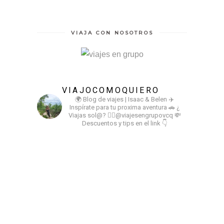
VIAJA CON NOSOTROS
VIAJOCOMOQUIERO
🌍 Blog de viajes | Isaac & Belen
✈️
Inspírate para tu proxima aventura
🚗 ¿
Viajas sol@? 👉🏻@viajesengrupovcq
💸
Descuentos y tips en el link 👇