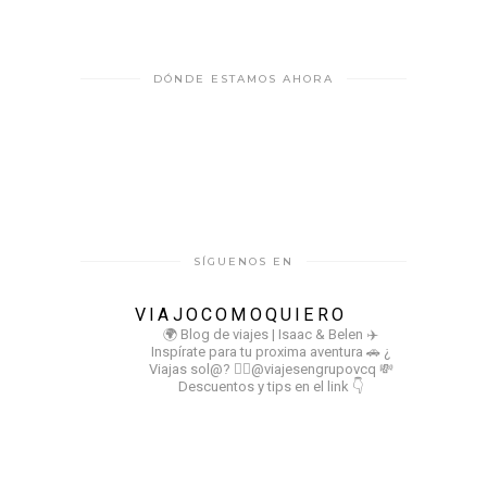
DÓNDE ESTAMOS AHORA
SÍGUENOS EN
VIAJOCOMOQUIERO
🌍 Blog de viajes | Isaac & Belen
✈️
Inspírate para tu proxima aventura
🚗 ¿
Viajas sol@? 👉🏻@viajesengrupovcq
💸
Descuentos y tips en el link 👇