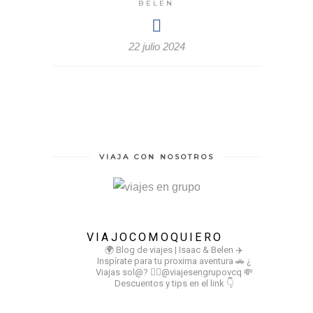
BELEN
22 julio 2024
VIAJA CON NOSOTROS
VIAJOCOMOQUIERO
🌍 Blog de viajes | Isaac & Belen
✈️
Inspírate para tu proxima aventura
🚗 ¿
Viajas sol@? 👉🏻@viajesengrupovcq
💸
Descuentos y tips en el link 👇