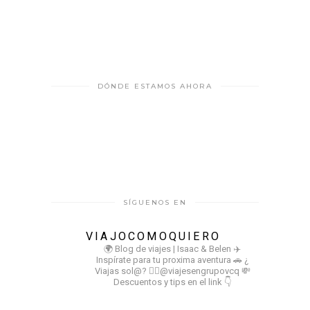
DÓNDE ESTAMOS AHORA
SÍGUENOS EN
VIAJOCOMOQUIERO
🌍 Blog de viajes | Isaac & Belen
✈️
Inspírate para tu proxima aventura
🚗 ¿
Viajas sol@? 👉🏻@viajesengrupovcq
💸
Descuentos y tips en el link 👇