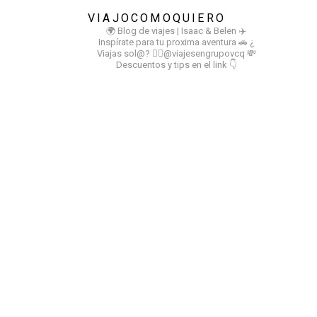
VIAJOCOMOQUIERO
🌍 Blog de viajes | Isaac & Belen
✈️
Inspírate para tu proxima aventura
🚗 ¿
Viajas sol@? 👉🏻@viajesengrupovcq
💸
Descuentos y tips en el link 👇