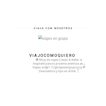
VIAJA CON NOSOTROS
VIAJOCOMOQUIERO
🌍 Blog de viajes | Isaac & Belen
✈️
Inspírate para tu proxima aventura
🚗 ¿
Viajas sol@? 👉🏻@viajesengrupovcq
💸
Descuentos y tips en el link 👇