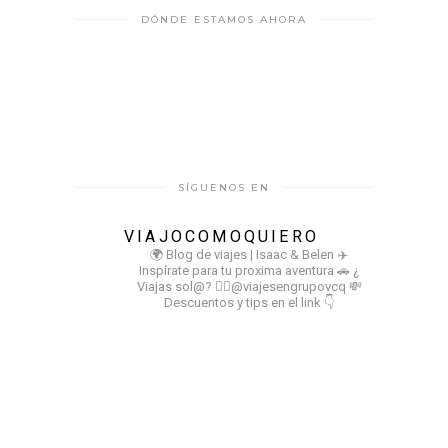
DÓNDE ESTAMOS AHORA
SÍGUENOS EN
VIAJOCOMOQUIERO
🌍 Blog de viajes | Isaac & Belen
✈️
Inspírate para tu proxima aventura
🚗 ¿
Viajas sol@? 👉🏻@viajesengrupovcq
💸
Descuentos y tips en el link 👇