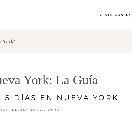
VIAJA CON N
a York"
eva York: La Guía
E 5 DÍAS EN NUEVA YORK
,
RICA
EE.UU: NUEVA YORK