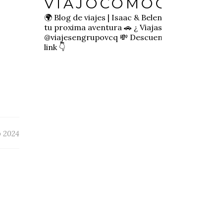
VIAJOCOMOQUIER
🌍 Blog de viajes | Isaac & Belen
✈️ Inspírate pa
tu proxima aventura
🚗 ¿ Viajas sol@? 👉🏻
@viajesengrupovcq
💸 Descuentos y tips en el
link 👇
o 2024