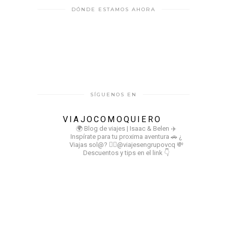
DÓNDE ESTAMOS AHORA
SÍGUENOS EN
VIAJOCOMOQUIERO
🌍 Blog de viajes | Isaac & Belen
✈️
Inspírate para tu proxima aventura
🚗 ¿
Viajas sol@? 👉🏻@viajesengrupovcq
💸
Descuentos y tips en el link 👇