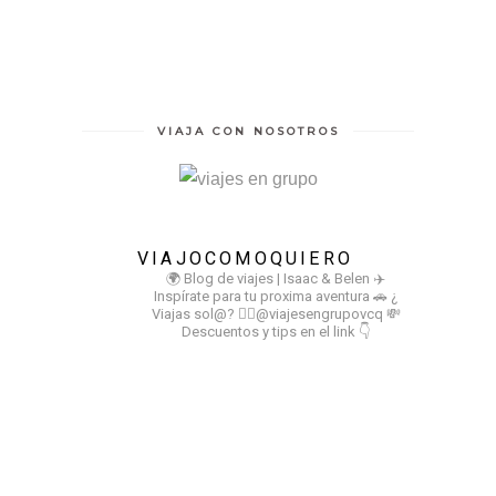
VIAJA CON NOSOTROS
VIAJOCOMOQUIERO
🌍 Blog de viajes | Isaac & Belen
✈️
Inspírate para tu proxima aventura
🚗 ¿
Viajas sol@? 👉🏻@viajesengrupovcq
💸
Descuentos y tips en el link 👇