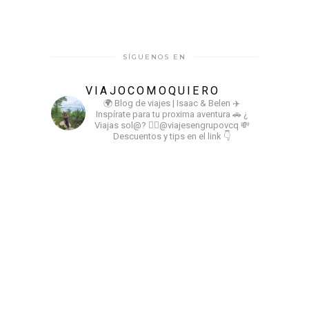
SÍGUENOS EN
VIAJOCOMOQUIERO
🌍 Blog de viajes | Isaac & Belen
✈️
Inspírate para tu proxima aventura
🚗 ¿
Viajas sol@? 👉🏻@viajesengrupovcq
💸
Descuentos y tips en el link 👇