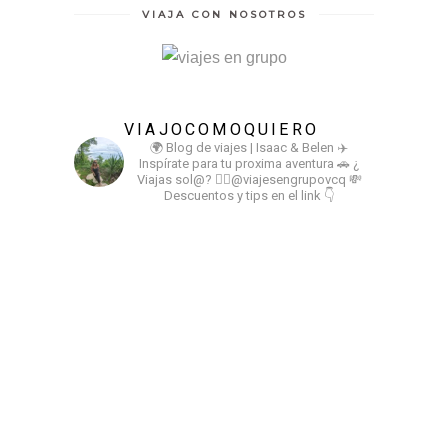
VIAJA CON NOSOTROS
VIAJOCOMOQUIERO
🌍 Blog de viajes | Isaac & Belen
✈️
Inspírate para tu proxima aventura
🚗 ¿
Viajas sol@? 👉🏻@viajesengrupovcq
💸
Descuentos y tips en el link 👇