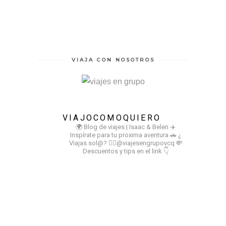
VIAJA CON NOSOTROS
VIAJOCOMOQUIERO
🌍 Blog de viajes | Isaac & Belen
✈️
Inspírate para tu proxima aventura
🚗 ¿
Viajas sol@? 👉🏻@viajesengrupovcq
💸
Descuentos y tips en el link 👇