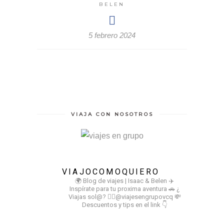
BELEN
5 febrero 2024
VIAJA CON NOSOTROS
VIAJOCOMOQUIERO
🌍 Blog de viajes | Isaac & Belen
✈️
Inspírate para tu proxima aventura
🚗 ¿
Viajas sol@? 👉🏻@viajesengrupovcq
💸
Descuentos y tips en el link 👇