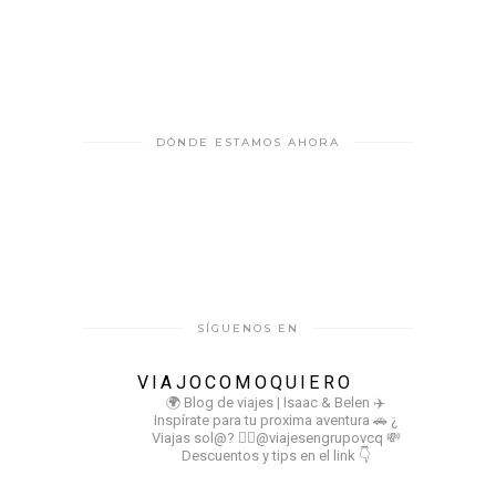
DÓNDE ESTAMOS AHORA
SÍGUENOS EN
VIAJOCOMOQUIERO
🌍 Blog de viajes | Isaac & Belen
✈️
Inspírate para tu proxima aventura
🚗 ¿
Viajas sol@? 👉🏻@viajesengrupovcq
💸
Descuentos y tips en el link 👇