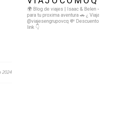
VIAJOCOMOQUIERO
🌍 Blog de viajes | Isaac & Belen
✈️ Inspírate
para tu proxima aventura
🚗 ¿ Viajas sol@? 👉🏻
@viajesengrupovcq
💸 Descuentos y tips en el
link 👇
o 2024