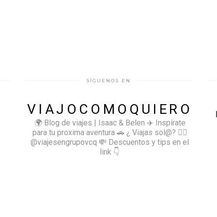
SÍGUENOS EN
VIAJOCOMOQUIERO
🌍 Blog de viajes | Isaac & Belen
✈️ Inspírate
para tu proxima aventura
🚗 ¿ Viajas sol@? 👉🏻
@viajesengrupovcq
💸 Descuentos y tips en el
link 👇