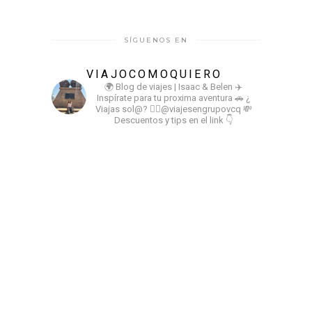
SÍGUENOS EN
VIAJOCOMOQUIERO
🌍 Blog de viajes | Isaac & Belen
✈️
Inspírate para tu proxima aventura
🚗 ¿
Viajas sol@? 👉🏻@viajesengrupovcq
💸
Descuentos y tips en el link 👇