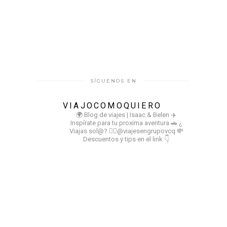
SÍGUENOS EN
VIAJOCOMOQUIERO
🌍 Blog de viajes | Isaac & Belen
✈️
Inspírate para tu proxima aventura
🚗 ¿
Viajas sol@? 👉🏻@viajesengrupovcq
💸
Descuentos y tips en el link 👇