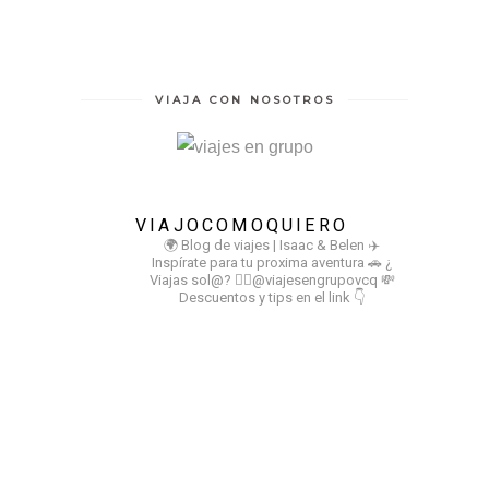
VIAJA CON NOSOTROS
VIAJOCOMOQUIERO
🌍 Blog de viajes | Isaac & Belen
✈️
Inspírate para tu proxima aventura
🚗 ¿
Viajas sol@? 👉🏻@viajesengrupovcq
💸
Descuentos y tips en el link 👇