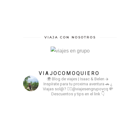
VIAJA CON NOSOTROS
VIAJOCOMOQUIERO
🌍 Blog de viajes | Isaac & Belen
✈️
Inspírate para tu proxima aventura
🚗 ¿
Viajas sol@? 👉🏻@viajesengrupovcq
💸
Descuentos y tips en el link 👇