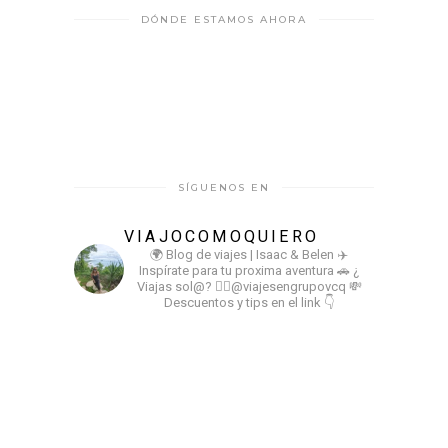
DÓNDE ESTAMOS AHORA
SÍGUENOS EN
VIAJOCOMOQUIERO
🌍 Blog de viajes | Isaac & Belen
✈️
Inspírate para tu proxima aventura
🚗 ¿
Viajas sol@? 👉🏻@viajesengrupovcq
💸
Descuentos y tips en el link 👇