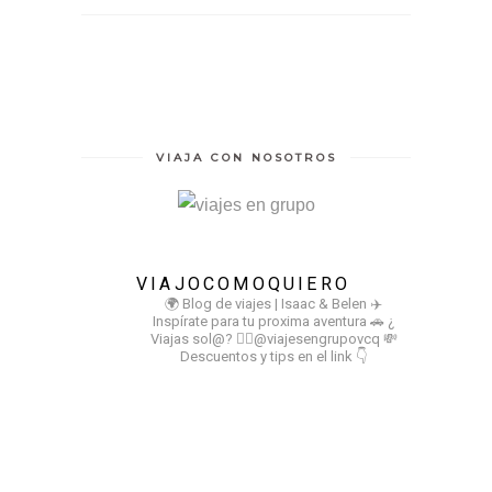
VIAJA CON NOSOTROS
VIAJOCOMOQUIERO
🌍 Blog de viajes | Isaac & Belen
✈️
Inspírate para tu proxima aventura
🚗 ¿
Viajas sol@? 👉🏻@viajesengrupovcq
💸
Descuentos y tips en el link 👇