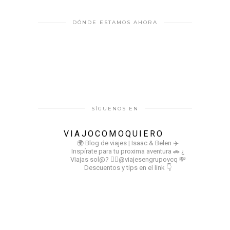
DÓNDE ESTAMOS AHORA
SÍGUENOS EN
VIAJOCOMOQUIERO
🌍 Blog de viajes | Isaac & Belen
✈️
Inspírate para tu proxima aventura
🚗 ¿
Viajas sol@? 👉🏻@viajesengrupovcq
💸
Descuentos y tips en el link 👇