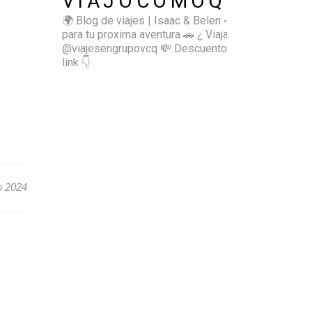
VIAJOCOMOQUIERO
🌍 Blog de viajes | Isaac & Belen
✈️ Inspírate
para tu proxima aventura
🚗 ¿ Viajas sol@? 👉🏻
@viajesengrupovcq
💸 Descuentos y tips en el
link 👇
o 2024