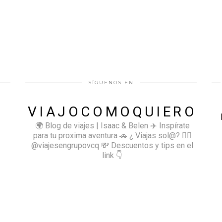
SÍGUENOS EN
VIAJOCOMOQUIERO
🌍 Blog de viajes | Isaac & Belen
✈️ Inspírate
para tu proxima aventura
🚗 ¿ Viajas sol@? 👉🏻
@viajesengrupovcq
💸 Descuentos y tips en el
link 👇