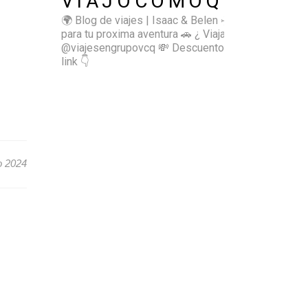
VIAJOCOMOQUIERO
🌍 Blog de viajes | Isaac & Belen
✈️ Inspírate
para tu proxima aventura
🚗 ¿ Viajas sol@? 👉🏻
@viajesengrupovcq
💸 Descuentos y tips en el
link 👇
o 2024