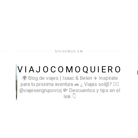
SÍGUENOS EN
VIAJOCOMOQUIERO
🌍 Blog de viajes | Isaac & Belen
✈️ Inspírate
para tu proxima aventura
🚗 ¿ Viajas sol@? 👉🏻
@viajesengrupovcq
💸 Descuentos y tips en el
link 👇