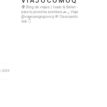
VIAJOCOMOQUIERO
🌍 Blog de viajes | Isaac & Belen
✈️ Inspírate
para tu proxima aventura
🚗 ¿ Viajas sol@? 👉🏻
@viajesengrupovcq
💸 Descuentos y tips en el
link 👇
e 2024