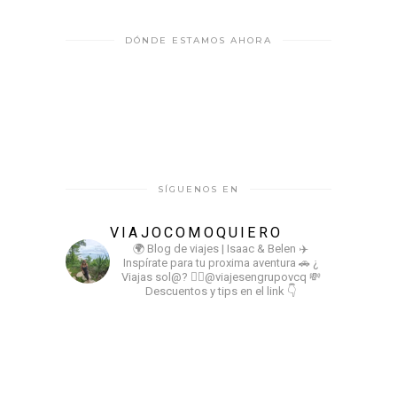
DÓNDE ESTAMOS AHORA
SÍGUENOS EN
VIAJOCOMOQUIERO
🌍 Blog de viajes | Isaac & Belen
✈️
Inspírate para tu proxima aventura
🚗 ¿
Viajas sol@? 👉🏻@viajesengrupovcq
💸
Descuentos y tips en el link 👇