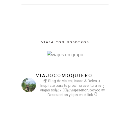
VIAJA CON NOSOTROS
VIAJOCOMOQUIERO
🌍 Blog de viajes | Isaac & Belen
✈️
Inspírate para tu proxima aventura
🚗 ¿
Viajas sol@? 👉🏻@viajesengrupovcq
💸
Descuentos y tips en el link 👇