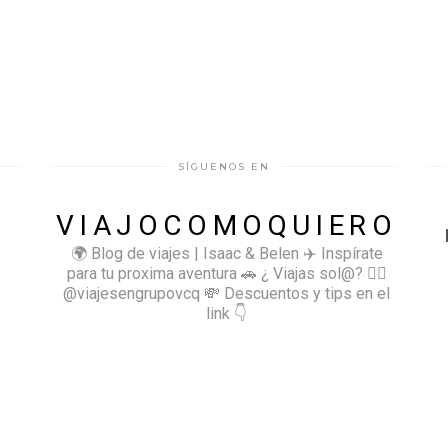
SÍGUENOS EN
VIAJOCOMOQUIERO
🌍 Blog de viajes | Isaac & Belen
✈️ Inspírate
para tu proxima aventura
🚗 ¿ Viajas sol@? 👉🏻
@viajesengrupovcq
💸 Descuentos y tips en el
link 👇