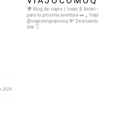
VIAJOCOMOQUIERO
🌍 Blog de viajes | Isaac & Belen
✈️ Inspírate
para tu proxima aventura
🚗 ¿ Viajas sol@? 👉🏻
@viajesengrupovcq
💸 Descuentos y tips en el
link 👇
o 2024