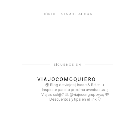
DÓNDE ESTAMOS AHORA
SÍGUENOS EN
VIAJOCOMOQUIERO
🌍 Blog de viajes | Isaac & Belen
✈️
Inspírate para tu proxima aventura
🚗 ¿
Viajas sol@? 👉🏻@viajesengrupovcq
💸
Descuentos y tips en el link 👇