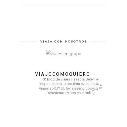
VIAJA CON NOSOTROS
VIAJOCOMOQUIERO
🌍 Blog de viajes | Isaac & Belen
✈️
Inspírate para tu proxima aventura
🚗 ¿
Viajas sol@? 👉🏻@viajesengrupovcq
💸
Descuentos y tips en el link 👇