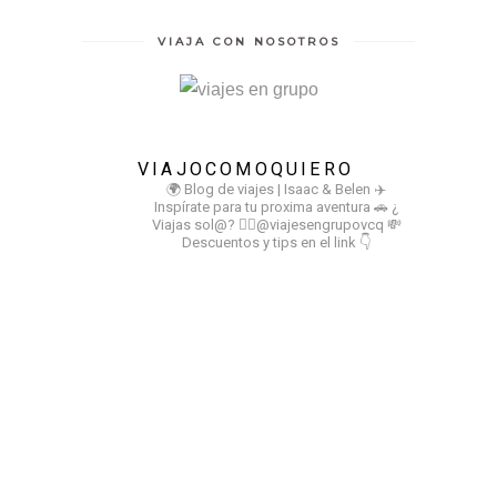
VIAJA CON NOSOTROS
VIAJOCOMOQUIERO
🌍 Blog de viajes | Isaac & Belen
✈️
Inspírate para tu proxima aventura
🚗 ¿
Viajas sol@? 👉🏻@viajesengrupovcq
💸
Descuentos y tips en el link 👇