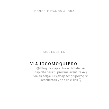
DÓNDE ESTAMOS AHORA
SÍGUENOS EN
VIAJOCOMOQUIERO
🌍 Blog de viajes | Isaac & Belen
✈️
Inspírate para tu proxima aventura
🚗 ¿
Viajas sol@? 👉🏻@viajesengrupovcq
💸
Descuentos y tips en el link 👇