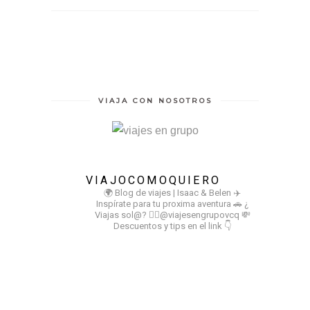
VIAJA CON NOSOTROS
VIAJOCOMOQUIERO
🌍 Blog de viajes | Isaac & Belen
✈️
Inspírate para tu proxima aventura
🚗 ¿
Viajas sol@? 👉🏻@viajesengrupovcq
💸
Descuentos y tips en el link 👇