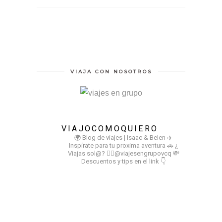
VIAJA CON NOSOTROS
VIAJOCOMOQUIERO
🌍 Blog de viajes | Isaac & Belen
✈️
Inspírate para tu proxima aventura
🚗 ¿
Viajas sol@? 👉🏻@viajesengrupovcq
💸
Descuentos y tips en el link 👇