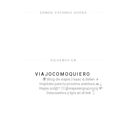
DÓNDE ESTAMOS AHORA
SÍGUENOS EN
VIAJOCOMOQUIERO
🌍 Blog de viajes | Isaac & Belen
✈️
Inspírate para tu proxima aventura
🚗 ¿
Viajas sol@? 👉🏻@viajesengrupovcq
💸
Descuentos y tips en el link 👇