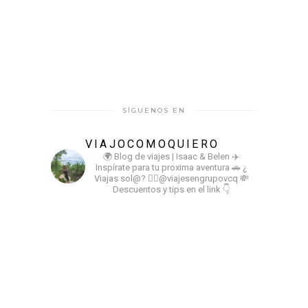
SÍGUENOS EN
VIAJOCOMOQUIERO
🌍 Blog de viajes | Isaac & Belen
✈️
Inspírate para tu proxima aventura
🚗 ¿
Viajas sol@? 👉🏻@viajesengrupovcq
💸
Descuentos y tips en el link 👇