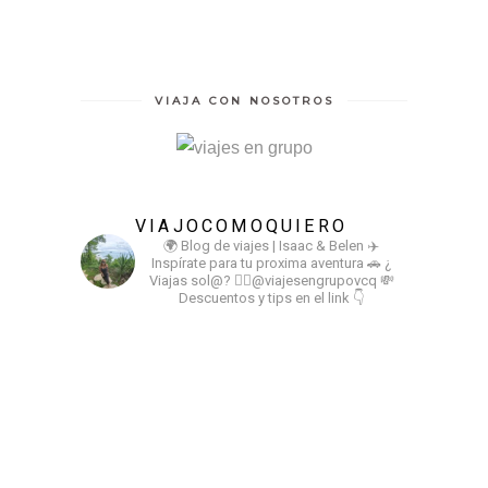
VIAJA CON NOSOTROS
VIAJOCOMOQUIERO
🌍 Blog de viajes | Isaac & Belen
✈️
Inspírate para tu proxima aventura
🚗 ¿
Viajas sol@? 👉🏻@viajesengrupovcq
💸
Descuentos y tips en el link 👇