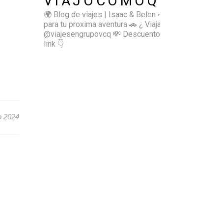
VIAJOCOMOQUIERO
🌍 Blog de viajes | Isaac & Belen
✈️ Inspírate
para tu proxima aventura
🚗 ¿ Viajas sol@? 👉🏻
@viajesengrupovcq
💸 Descuentos y tips en el
link 👇
o 2024